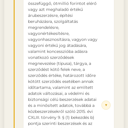
összefüggő, ötmillió forintot elérő
vagy azt meghaladó értékű
árubeszerzésre, építési
beruházásra, szolgáltatás
megrendelésre,
vagyonértékesítésre,
vagyonhasznosításra, vagyon vagy
vagyoni értékű jog átadására,
valamint koncesszióba adásra
vonatkozó szerződések
megnevezése (típusa), tárgya, a
szerződést kötő felek neve, a
szerződés értéke, határozott időre
kötött szerződés esetében annak
időtartama, valamint az említett
adatok változásai, a védelmi és
biztonsági célú beszerzések adatai
▾
és a minősített adatok, továbbá a
közbeszerzésekről szóló 2015. évi
CXLIII. törvény 9. § (1) bekezdés b)
pontja szerinti beszerzések és az