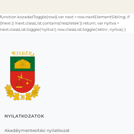
function kozadatToggle(row){ var next = row.nextElementSibling; if
(!next || !next.classList.contains('reszletek')) return; var nyitva =
next.classList.toggle('nyitva'); row.classList.toggle('aktiv', nyitva); }
NYILATKOZATOK
Akadálymentesítési nyilatkozat