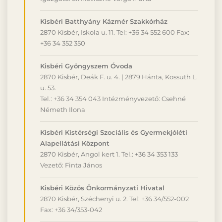
Kisbéri Batthyány Kázmér Szakkórház
2870 Kisbér, Iskola u. 11. Tel: +36 34 552 600 Fax:
+36 34 352 350
Kisbéri Gyöngyszem Óvoda
2870 Kisbér, Deák F. u. 4. | 2879 Hánta, Kossuth L.
u. 53.
Tel.: +36 34 354 043 Intézményvezető: Csehné
Németh Ilona
Kisbéri Kistérségi Szociális és Gyermekjóléti
Alapellátási Központ
2870 Kisbér, Angol kert 1. Tel.: +36 34 353 133
Vezető: Finta János
Kisbéri Közös Önkormányzati Hivatal
2870 Kisbér, Széchenyi u. 2. Tel: +36 34/552-002
Fax: +36 34/353-042