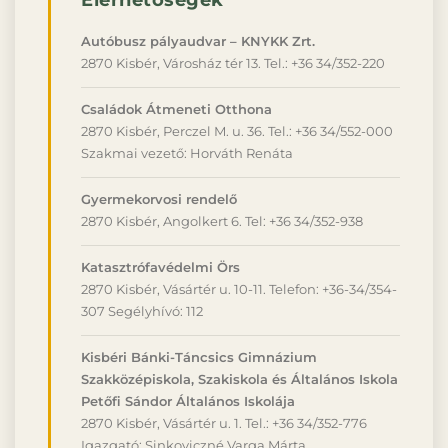
Elérhetőségek
Autóbusz pályaudvar – KNYKK Zrt.
2870 Kisbér, Városház tér 13. Tel.: +36 34/352-220
Családok Átmeneti Otthona
2870 Kisbér, Perczel M. u. 36. Tel.: +36 34/552-000
Szakmai vezető: Horváth Renáta
Gyermekorvosi rendelő
2870 Kisbér, Angolkert 6. Tel: +36 34/352-938
Katasztrófavédelmi Örs
2870 Kisbér, Vásártér u. 10-11. Telefon: +36-34/354-
307 Segélyhívó: 112
Kisbéri Bánki-Táncsics Gimnázium
Szakközépiskola, Szakiskola és Általános Iskola
Petőfi Sándor Általános Iskolája
2870 Kisbér, Vásártér u. 1. Tel.: +36 34/352-776
Igazgató: Sinkoviczné Varga Márta