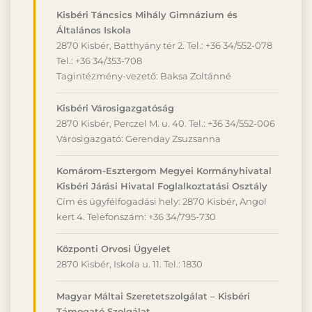
Kisbéri Táncsics Mihály Gimnázium és
Általános Iskola
2870 Kisbér, Batthyány tér 2. Tel.: +36 34/552-078
Tel.: +36 34/353-708
Tagintézmény-vezető: Baksa Zoltánné
Kisbéri Városigazgatóság
2870 Kisbér, Perczel M. u. 40. Tel.: +36 34/552-006
Városigazgató: Gerenday Zsuzsanna
Komárom-Esztergom Megyei Kormányhivatal
Kisbéri Járási Hivatal Foglalkoztatási Osztály
Cím és ügyfélfogadási hely: 2870 Kisbér, Angol
kert 4. Telefonszám: +36 34/795-730
Központi Orvosi Ügyelet
2870 Kisbér, Iskola u. 11. Tel.: 1830
Magyar Máltai Szeretetszolgálat – Kisbéri
Támogató Szolgálat