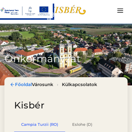
HÍREK
HIVATAL
Városháza
INTÉZMÉNYEK
Önkormányzat
VÁROSUNK
ÜGYINTÉZÉS
Főoldal
Városunk
›
Külkapcsolatok
ADATVÉDELEM
KÖZÉRDEKŰ ADATOK
Kisbér
VÁLASZTÁSI INFORMÁCIÓK
KAPCSOLAT
Campia Turzii (RO)
Eslohe (D)